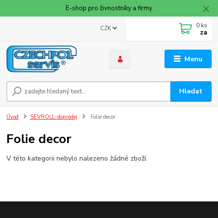
E-shop pro živnostníky a firmy
0
ks
CZK
za
Menu
Hledat
Úvod
SEVROLL-doprodej
Folie decor
Folie decor
V této kategorii nebylo nalezeno žádné zboží.