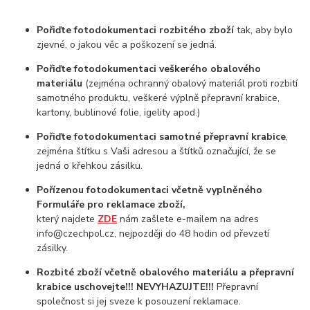
Pořiďte fotodokumentaci rozbitého zboží
tak, aby bylo
zjevné, o jakou věc a poškození se jedná.
Pořiďte fotodokumentaci veškerého obalového
materiálu
(zejména ochranný obalový materiál proti rozbití
samotného produktu, veškeré výplně přepravní krabice,
kartony, bublinové folie, igelity apod.)
Pořiďte fotodokumentaci samotné přepravní krabice
,
zejména štítku s Vaši adresou a štítků označující, že se
jedná o křehkou zásilku.
Pořízenou fotodokumentaci včetně vyplněného
Formuláře pro reklamace zboží,
který najdete
ZDE
nám zašlete e-mailem na adres
info@czechpol.cz, nejpozději do 48 hodin od převzetí
zásilky.
Rozbité zboží včetně obalového materiálu a přepravní
krabice uschovejte!!! NEVYHAZUJTE!!!
Přepravní
společnost si jej sveze k posouzení reklamace.