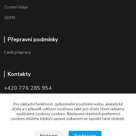
Osobní údaje
GDPR
Přepravní podmínky
Ceník přepravy
Kontakty
+420 776 285 954
info@czechpol.cz, tsc@czechpol.cz
Pro základní funkčnost, zpříjemnění používání webu, analytické
účely a v případě udělení souhlasu také pro účely cílení reklamy
využíváme soubory cookies. Nastavení vlastních preferencí
cookies můžete kdykoli upravit odkazem ve spodní části stránek.
Upravit sběr cookies.
Souhlasím
Nastavení