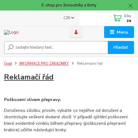
E-shop pro živnostníky a firmy
0
ks
CZK
za
Menu
Hledat
Úvod
INFORMACE PRO ZÁKAZNÍKY
Reklamační řád
Reklamačí řád
Poškození vlivem přepravy:
Doručenou zásilku, prosím, vybalte co nejdříve od doručení a
zkontrolujte veškeré dodané zboží. V případě zjištění poškození,
které evidentně vzniklo během přepravy (poškozená přepravní
krabice) učiňte následující kroky: