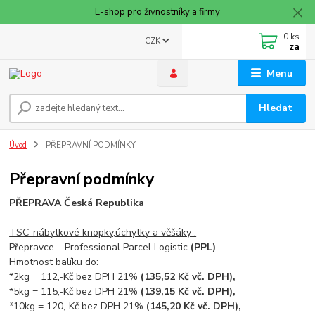
E-shop pro živnostníky a firmy
0
ks
CZK
za
Menu
Hledat
Úvod
PŘEPRAVNÍ PODMÍNKY
Přepravní podmínky
PŘEPRAVA Česká Republika
TSC-nábytkové knopky,úchytky a věšáky :
Přepravce – Professional Parcel Logistic
(PPL)
Hmotnost balíku do:
*2kg = 112,-Kč bez DPH 21%
(135,52 Kč vč. DPH),
*5kg = 115,-Kč bez DPH 21%
(139,15 Kč vč. DPH),
*10kg = 120,-Kč bez DPH 21%
(145,20 Kč vč. DPH),