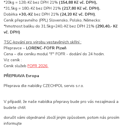
*20kg = 128,-Kč bez DPH 21%
(154,88 Kč vč. DPH),
*31,5kg = 180,-Kč bez DPH 21%
(217,80 Kč vč. DPH).
Dobírka
+30,-Kč
bez DPH 21%
(24,20 Kč vč. DPH)
,
Ceník přepravného (PPL) Slovensko, Polsko, Německo:
*hmotnost balíku do 31,5kg=240,-Kč bez DPH 21%
(290,40,- Kč
vč. DPH)
TSC-kování pro výrobu vestavěných skříní :
Přepravce –
LORENC-FOFR Plzeň
Cena – dle ceníku modul "F" FOFR - dodání do 24 hodin.
Viz ceník :
Cenik služeb
FOFR 2026
PŘEPRAVA Evropa
Přeprava dle nabídky CZECHPOL servis s.r.o.
V případě, že naše nabídka přepravy bude pro vás nezajímavá a
budete chtít
doručit vámi objednané zboží jiným způsobem, potom nás prosím
informujte