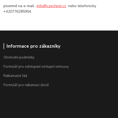
písemně na e-mail.:
info@czechpol.cz
nebo telefonicky
+420776285954.
Informace pro zákazníky
Obchodní podmínky
Formulář pro odstopení od kupní smlouvy
Reklamační řád
Formulář pro reklamaci zboží