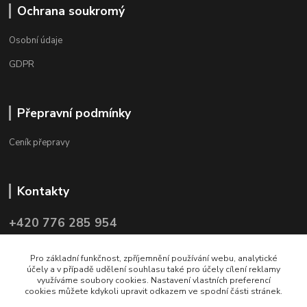
Ochrana soukromý
Osobní údaje
GDPR
Přepravní podmínky
Ceník přepravy
Kontakty
+420 776 285 954
info@czechpol.cz, tsc@czechpol.cz
Pro základní funkčnost, zpříjemnění používání webu, analytické
účely a v případě udělení souhlasu také pro účely cílení reklamy
využíváme soubory cookies. Nastavení vlastních preferencí
cookies můžete kdykoli upravit odkazem ve spodní části stránek.