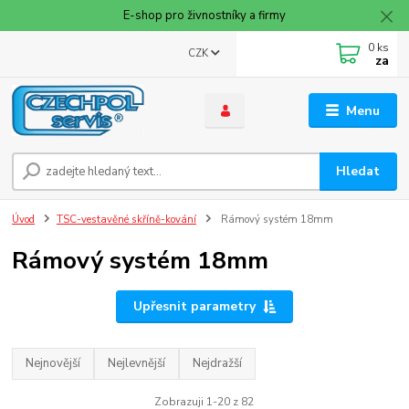
E-shop pro živnostníky a firmy
0
ks
CZK
za
Menu
Hledat
Úvod
TSC-vestavěné skříně-kování
Rámový systém 18mm
Rámový systém 18mm
Upřesnit parametry
Nejnovější
Nejlevnější
Nejdražší
Zobrazuji 1-20 z 82