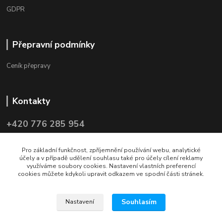
GDPR
Přepravní podmínky
Ceník přepravy
Kontakty
+420 776 285 954
info@czechpol.cz, tsc@czechpol.cz
Pro základní funkčnost, zpříjemnění používání webu, analytické
účely a v případě udělení souhlasu také pro účely cílení reklamy
využíváme soubory cookies. Nastavení vlastních preferencí
cookies můžete kdykoli upravit odkazem ve spodní části stránek.
Upravit sběr cookies.
Souhlasím
Nastavení