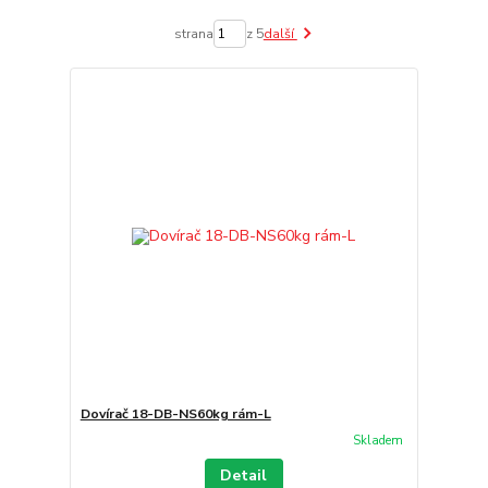
strana
z 5
další
Dovírač 18-DB-NS60kg rám-L
Skladem
Detail