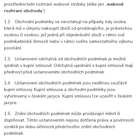
prostřednictvím rozhraní webové stránky (dále jen „
webové
rozhraní obchodu
“).
1.2. Obchodní podmínky se nevztahují na případy, kdy osoba,
která má v úmyslu nakoupit zboží od prodávajícího, je právnickou
osobou či osobou, jež jedná při objednávání zboží v rámci své
podnikatelské činnosti nebo v rámci svého samostatného výkonu
povolání.
1.3. Ustanovení odchylná od obchodních podmínek je možné
sjednat v kupní smlouvě. Odchylná ujednání v kupní smlouvě mají
přednost před ustanoveními obchodních podmínek.
1.4. Ustanovení obchodních podmínek jsou nedílnou součástí
kupní smlouvy. Kupní smlouva a obchodní podmínky jsou
vyhotoveny v českém jazyce. Kupní smlouvu lze uzavřít v českém
jazyce.
1.5. Znění obchodních podmínek může prodávající měnit či
doplňovat. Tímto ustanovením nejsou dotčena práva a povinnosti
vzniklá po dobu účinnosti předchozího znění obchodních
podmínek.