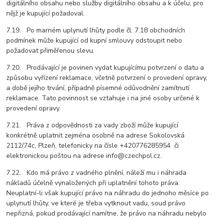
digitálního obsahu nebo služby digitálního obsahu a k účelu, pro
nějž je kupující požadoval.
7.19. Po marném uplynutí lhůty podle čl. 7.18 obchodních
podmínek může kupující od kupní smlouvy odstoupit nebo
požadovat přiměřenou slevu.
7.20. Prodávající je povinen vydat kupujícímu potvrzení o datu a
způsobu vyřízení reklamace, včetně potvrzení o provedení opravy,
a době jejího trvání, případně písemné odůvodnění zamítnutí
reklamace. Tato povinnost se vztahuje i na jiné osoby určené k
provedení opravy.
7.21. Práva z odpovědnosti za vady zboží může kupující
konkrétně uplatnit zejména osobně na adrese Sokolovská
2112/74c, Plzeň, telefonicky na čísle +420776285954 či
elektronickou poštou na adrese info@czechpol.cz.
7.22. Kdo má právo z vadného plnění, náleží mu i náhrada
nákladů účelně vynaložených při uplatnění tohoto práva.
Neuplatní-li však kupující právo na náhradu do jednoho měsíce po
uplynutí lhůty, ve které je třeba vytknout vadu, soud právo
nepřizná, pokud prodávající namítne, že právo na náhradu nebylo