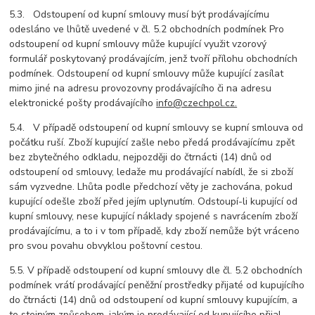
5.3. Odstoupení od kupní smlouvy musí být prodávajícímu
odesláno ve lhůtě uvedené v čl. 5.2 obchodních podmínek Pro
odstoupení od kupní smlouvy může kupující využit vzorový
formulář poskytovaný prodávajícím, jenž tvoří přílohu obchodních
podmínek. Odstoupení od kupní smlouvy může kupující zasílat
mimo jiné na adresu provozovny prodávajícího či na adresu
elektronické pošty prodávajícího
info@czechpol.cz.
5.4. V případě odstoupení od kupní smlouvy se kupní smlouva od
počátku ruší. Zboží kupující zašle nebo předá prodávajícímu zpět
bez zbytečného odkladu, nejpozději do čtrnácti (14) dnů od
odstoupení od smlouvy, ledaže mu prodávající nabídl, že si zboží
sám vyzvedne. Lhůta podle předchozí věty je zachována, pokud
kupující odešle zboží před jejím uplynutím. Odstoupí-li kupující od
kupní smlouvy, nese kupující náklady spojené s navrácením zboží
prodávajícímu, a to i v tom případě, kdy zboží nemůže být vráceno
pro svou povahu obvyklou poštovní cestou.
5.5. V případě odstoupení od kupní smlouvy dle čl. 5.2 obchodních
podmínek vrátí prodávající peněžní prostředky přijaté od kupujícího
do čtrnácti (14) dnů od odstoupení od kupní smlouvy kupujícím, a
to stejným způsobem, jakým je prodávající od kupujícího přijal.