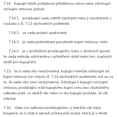
7.14. Kupující může požadovat přiměřenou slevu nebo odstoupit
od kupní smlouvy, pokud:
7.14.1. prodávající vadu odmítl odstranit nebo ji neodstranil v
souladu s čl. 7.13 obchodních podmínek,
7.14.2. se vada projeví opakovaně,
7.14.3. je vada podstatným porušením kupní smlouvy, nebo
7.14.4. je z prohlášení prodávajícího nebo z okolností zjevné,
že vada nebude odstraněna v přiměřené době nebo bez značných
obtíží pro kupujícího.
7.15. Je-li vada věci nevýznamná, kupující nemůže odstoupit od
kupní smlouvy (ve smyslu čl. 7.14 obchodních podmínek); má se za
to, že vada věci není nevýznamná. Odstoupí-li kupující od kupní
smlouvy, prodávající vrátí kupujícímu kupní cenu bez zbytečného
odkladu poté, co obdrží věc nebo co mu kupující prokáže, že věc
odeslal.
7.16. Vadu lze vytknout prodávajícímu, u kterého věc byla
koupena. Je-li však k opravě určena jiná osoba, která je v místě