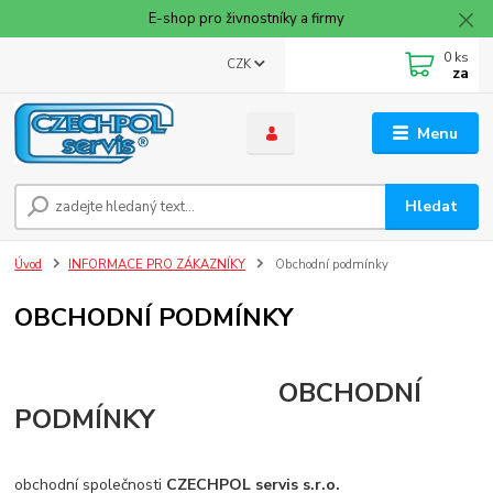
E-shop pro živnostníky a firmy
0
ks
CZK
za
Menu
Hledat
Úvod
INFORMACE PRO ZÁKAZNÍKY
Obchodní podmínky
OBCHODNÍ PODMÍNKY
OBCHODNÍ
PODMÍNKY
obchodní společnosti
CZECHPOL servis s.r.o.