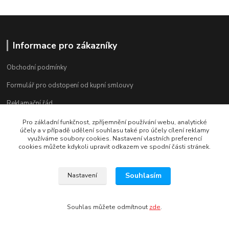
Informace pro zákazníky
Obchodní podmínky
Formulář pro odstopení od kupní smlouvy
Reklamační řád
Formulář pro reklamaci zboží
Pro základní funkčnost, zpříjemnění používání webu, analytické
účely a v případě udělení souhlasu také pro účely cílení reklamy
využíváme soubory cookies. Nastavení vlastních preferencí
cookies můžete kdykoli upravit odkazem ve spodní části stránek.
Souhlasím
Nastavení
Ochrana soukromý
Souhlas můžete odmítnout
zde
.
Osobní údaje