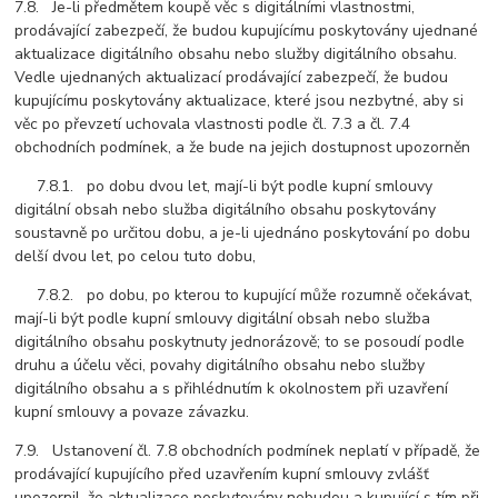
7.8. Je-li předmětem koupě věc s digitálními vlastnostmi,
prodávající zabezpečí, že budou kupujícímu poskytovány ujednané
aktualizace digitálního obsahu nebo služby digitálního obsahu.
Vedle ujednaných aktualizací prodávající zabezpečí, že budou
kupujícímu poskytovány aktualizace, které jsou nezbytné, aby si
věc po převzetí uchovala vlastnosti podle čl. 7.3 a čl. 7.4
obchodních podmínek, a že bude na jejich dostupnost upozorněn
7.8.1. po dobu dvou let, mají-li být podle kupní smlouvy
digitální obsah nebo služba digitálního obsahu poskytovány
soustavně po určitou dobu, a je-li ujednáno poskytování po dobu
delší dvou let, po celou tuto dobu,
7.8.2. po dobu, po kterou to kupující může rozumně očekávat,
mají-li být podle kupní smlouvy digitální obsah nebo služba
digitálního obsahu poskytnuty jednorázově; to se posoudí podle
druhu a účelu věci, povahy digitálního obsahu nebo služby
digitálního obsahu a s přihlédnutím k okolnostem při uzavření
kupní smlouvy a povaze závazku.
7.9. Ustanovení čl. 7.8 obchodních podmínek neplatí v případě, že
prodávající kupujícího před uzavřením kupní smlouvy zvlášť
upozornil, že aktualizace poskytovány nebudou a kupující s tím při