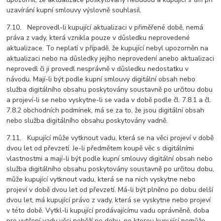
uzavírání kupní smlouvy výslovně souhlasil.
7.10. Neprovedl-li kupující aktualizaci v přiměřené době, nemá
práva z vady, která vznikla pouze v důsledku neprovedené
aktualizace. To neplatí v případě, že kupující nebyl upozorněn na
aktualizaci nebo na důsledky jejího neprovedení anebo aktualizaci
neprovedl či ji provedl nesprávně v důsledku nedostatku v
návodu. Mají-li být podle kupní smlouvy digitální obsah nebo
služba digitálního obsahu poskytovány soustavně po určitou dobu
a projeví-li se nebo vyskytne-li se vada v době podle čl. 7.8.1 a čl.
7.8.2 obchodních podmínek, má se za to, že jsou digitální obsah
nebo služba digitálního obsahu poskytovány vadně.
7.11. Kupující může vytknout vadu, která se na věci projeví v době
dvou let od převzetí. Je-li předmětem koupě věc s digitálními
vlastnostmi a mají-li být podle kupní smlouvy digitální obsah nebo
služba digitálního obsahu poskytovány soustavně po určitou dobu,
může kupující vytknout vadu, která se na nich vyskytne nebo
projeví v době dvou let od převzetí. Má-li být plněno po dobu delší
dvou let, má kupující právo z vady, která se vyskytne nebo projeví
v této době. Vytkl-li kupující prodávajícímu vadu oprávněně, doba
pro vytčení vady věci neběží po dobu, po kterou kupující nemůže