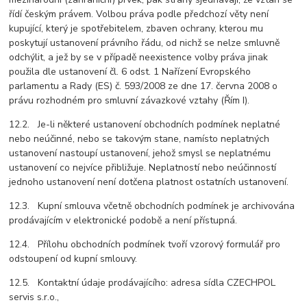
řídí českým právem. Volbou práva podle předchozí věty není
kupující, který je spotřebitelem, zbaven ochrany, kterou mu
poskytují ustanovení právního řádu, od nichž se nelze smluvně
odchýlit, a jež by se v případě neexistence volby práva jinak
použila dle ustanovení čl. 6 odst. 1 Nařízení Evropského
parlamentu a Rady (ES) č. 593/2008 ze dne 17. června 2008 o
právu rozhodném pro smluvní závazkové vztahy (Řím I).
12.2. Je-li některé ustanovení obchodních podmínek neplatné
nebo neúčinné, nebo se takovým stane, namísto neplatných
ustanovení nastoupí ustanovení, jehož smysl se neplatnému
ustanovení co nejvíce přibližuje. Neplatností nebo neúčinností
jednoho ustanovení není dotčena platnost ostatních ustanovení.
12.3. Kupní smlouva včetně obchodních podmínek je archivována
prodávajícím v elektronické podobě a není přístupná.
12.4. Přílohu obchodních podmínek tvoří vzorový formulář pro
odstoupení od kupní smlouvy.
12.5. Kontaktní údaje prodávajícího: adresa sídla CZECHPOL
servis s.r.o.,