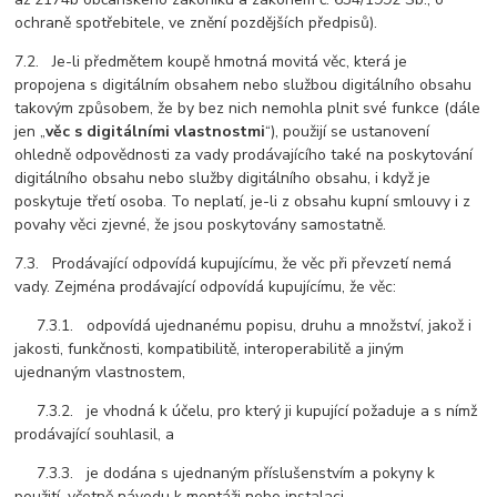
ochraně spotřebitele, ve znění pozdějších předpisů).
7.2. Je-li předmětem koupě hmotná movitá věc, která je
propojena s digitálním obsahem nebo službou digitálního obsahu
takovým způsobem, že by bez nich nemohla plnit své funkce (dále
jen „
věc s digitálními vlastnostmi
“), použijí se ustanovení
ohledně odpovědnosti za vady prodávajícího také na poskytování
digitálního obsahu nebo služby digitálního obsahu, i když je
poskytuje třetí osoba. To neplatí, je-li z obsahu kupní smlouvy i z
povahy věci zjevné, že jsou poskytovány samostatně.
7.3. Prodávající odpovídá kupujícímu, že věc při převzetí nemá
vady. Zejména prodávající odpovídá kupujícímu, že věc:
7.3.1. odpovídá ujednanému popisu, druhu a množství, jakož i
jakosti, funkčnosti, kompatibilitě, interoperabilitě a jiným
ujednaným vlastnostem,
7.3.2. je vhodná k účelu, pro který ji kupující požaduje a s nímž
prodávající souhlasil, a
7.3.3. je dodána s ujednaným příslušenstvím a pokyny k
použití, včetně návodu k montáži nebo instalaci.