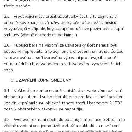
třetím osobám.
2.5. Prodávající může zrušit uživatelský účet, a to zejména v
případě, kdy kupující svůj uživatelský účet déle než 12měsíců
nevyužívá, či v případě, kdy kupující poruší své povinnosti z kupní
smlouvy (včetně obchodních podmínek).
2.6. Kupující bere na vědomí, že uživatelský účet nemusí být
dostupný nepřetržitě, a to zejména s ohledem na nutnou údržbu
hardwarového a softwarového vybavení prodávajícího, popř.
nutnou údržbu hardwarového a softwarového vybavení třetích
osob.
UZAVŘENÍ KUPNÍ SMLOUVY
3.1. Veškerá prezentace zboží umístěná ve webovém rozhraní
obchodu je informativního charakteru a prodávající není povinen
uzavřít kupní smlouvu ohledně tohoto zboží. Ustanovení § 1732
odst. 2 občanského zákoníku se nepoužije.
3.2. Webové rozhraní obchodu obsahuje informace o zboží, a to
včetně uvedení cen jednotlivého zboží a nákladů za navrácení
zboží, jestliže toto zboží ze své podstaty nemůže být navráceno