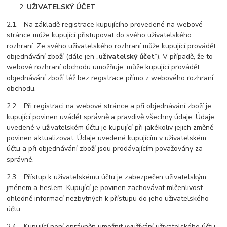
UŽIVATELSKÝ ÚČET
2.1. Na základě registrace kupujícího provedené na webové
stránce může kupující přistupovat do svého uživatelského
rozhraní. Ze svého uživatelského rozhraní může kupující provádět
objednávání zboží (dále jen „
uživatelský účet
“). V případě, že to
webové rozhraní obchodu umožňuje, může kupující provádět
objednávání zboží též bez registrace přímo z webového rozhraní
obchodu.
2.2. Při registraci na webové stránce a při objednávání zboží je
kupující povinen uvádět správně a pravdivě všechny údaje. Údaje
uvedené v uživatelském účtu je kupující při jakékoliv jejich změně
povinen aktualizovat. Údaje uvedené kupujícím v uživatelském
účtu a při objednávání zboží jsou prodávajícím považovány za
správné.
2.3. Přístup k uživatelskému účtu je zabezpečen uživatelským
jménem a heslem. Kupující je povinen zachovávat mlčenlivost
ohledně informací nezbytných k přístupu do jeho uživatelského
účtu.
2.4. Kupující není oprávněn umožnit využívání uživatelského účtu