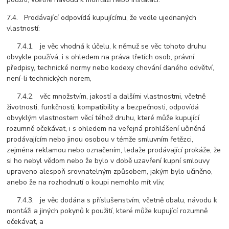
7.4. Prodávající odpovídá kupujícímu, že vedle ujednaných
vlastností:
7.4.1. je věc vhodná k účelu, k němuž se věc tohoto druhu
obvykle používá, i s ohledem na práva třetích osob, právní
předpisy, technické normy nebo kodexy chování daného odvětví,
není-li technických norem,
7.4.2. věc množstvím, jakostí a dalšími vlastnostmi, včetně
životnosti, funkčnosti, kompatibility a bezpečnosti, odpovídá
obvyklým vlastnostem věcí téhož druhu, které může kupující
rozumně očekávat, i s ohledem na veřejná prohlášení učiněná
prodávajícím nebo jinou osobou v témže smluvním řetězci,
zejména reklamou nebo označením, ledaže prodávající prokáže, že
si ho nebyl vědom nebo že bylo v době uzavření kupní smlouvy
upraveno alespoň srovnatelným způsobem, jakým bylo učiněno,
anebo že na rozhodnutí o koupi nemohlo mít vliv,
7.4.3. je věc dodána s příslušenstvím, včetně obalu, návodu k
montáži a jiných pokynů k použití, které může kupující rozumně
očekávat, a