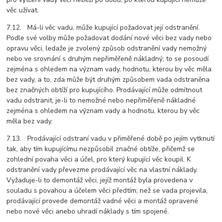
věc užívat.
7.12. Má-li věc vadu, může kupující požadovat její odstranění.
Podle své volby může požadovat dodání nové věci bez vady nebo
opravu věci, ledaže je zvolený způsob odstranění vady nemožný
nebo ve srovnání s druhým nepřiměřeně nákladný; to se posoudí
zejména s ohledem na význam vady, hodnotu, kterou by věc měla
bez vady, a to, zda může být druhým způsobem vada odstraněna
bez značných obtíží pro kupujícího. Prodávající může odmítnout
vadu odstranit, je-li to nemožné nebo nepřiměřeně nákladné
zejména s ohledem na význam vady a hodnotu, kterou by věc
měla bez vady.
7.13. Prodávající odstraní vadu v přiměřené době po jejím vytknutí
tak, aby tím kupujícímu nezpůsobil značné obtíže, přičemž se
zohlední povaha věci a účel, pro který kupující věc koupil. K
odstranění vady převezme prodávající věc na vlastní náklady.
Vyžaduje-li to demontáž věci, jejíž montáž byla provedena v
souladu s povahou a účelem věci předtím, než se vada projevila,
prodávající provede demontáž vadné věci a montáž opravené
nebo nové věci anebo uhradí náklady s tím spojené.