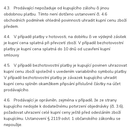
4.3. Prodávající nepožaduje od kupujícího zálohu či jinou
obdobnou platbu. Tímto není dotčeno ustanovení čl. 4.6
obchodních podmínek ohledně povinnosti uhradit kupní cenu zboží
předem.
4.4. V případě platby v hotovosti, na dobírku či ve výdejně zásilek
je kupní cena splatná při převzetí zboží. V případě bezhotovostní
platby je kupní cena splatná do 10 dnů od uzavření kupní
smlouvy.
4.5. V případě bezhotovostní platby je kupující povinen uhrazovat
kupní cenu zboží společně s uvedením variabilního symbolu platby.
V případě bezhotovostní platby je závazek kupujícího uhradit
kupní cenu splněn okamžikem připsání příslušné částky na účet
prodávajícího.
4.6. Prodávající je oprávněn, zejména v případě, že ze strany
kupujícího nedojde k dodatečnému potvrzení objednávky (čl. 3.6),
požadovat uhrazení celé kupní ceny ještě před odesláním zboží
kupujícímu. Ustanovení § 2119 odst. 1 občanského zákoníku se
nepoužije.