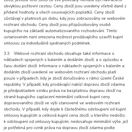
obvyklou poštovní cestou. Ceny zboží jsou uvedeny včetně daně z
přidané hodnoty a všech souvisejících poplatků. Ceny zboží
zůstávají v platnosti po dobu, kdy jsou zobrazovány ve webovém
rozhraní obchodu. Ceny zboží jsou přizpůsobovány osobě
kupujícího na základě automatizovaného rozhodování. Tímto
ustanovením není omezena možnost prodávajícího uzavřít kupní
smlouvu za individuálně sjednaných podmínek.
3.3. Webové rozhraní obchodu obsahuje také informace o
nákladech spojených s balením a dodáním zboží, a o způsobu a
času dodání zboží. Informace o nákladech spojených s balením a
dodáním zboží uvedené ve webovém rozhraní obchodu platí
pouze v případech, kdy je zboží doručováno v rámci území České
republiky. V případě, kdy prodávající nabízí dopravu zboží zdarma,
je předpokladem vzniku práva na bezplatnou dopravu zboží na
straně kupujícího zaplacení minimální celkové kupní ceny
dopravovaného zboží ve výši stanovené ve webovém rozhraní
obchodu. V případě, kdy dojde k částečnému odstoupení od kupní
smlouvy kupujícím a celková kupní cena zboží, u kterého nedošlo
k odstoupení od smlouvy kupujícím, nedosahuje minimální výše, jež
je potřebná pro vznik práva na dopravu zboží zdarma podle