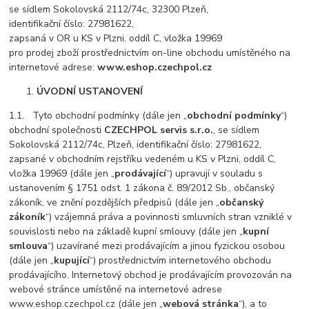
se sídlem Sokolovská 2112/74c, 32300 Plzeň,
identifikační číslo: 27981622,
zapsaná v OR u KS v Plzni, oddíl C, vložka 19969
pro prodej zboží prostřednictvím on-line obchodu umístěného na
internetové adrese:
www.eshop.czechpol.cz
ÚVODNÍ USTANOVENÍ
1.1. Tyto obchodní podmínky (dále jen „
obchodní podmínky
“)
obchodní společnosti
CZECHPOL servis s.r.o.
, se sídlem
Sokolovská 2112/74c, Plzeň, identifikační číslo: 27981622,
zapsané v obchodním rejstříku vedeném u KS v Plzni, oddíl C,
vložka 19969 (dále jen „
prodávající
“) upravují v souladu s
ustanovením § 1751 odst. 1 zákona č. 89/2012 Sb., občanský
zákoník, ve znění pozdějších předpisů (dále jen „
občanský
zákoník
“) vzájemná práva a povinnosti smluvních stran vzniklé v
souvislosti nebo na základě kupní smlouvy (dále jen „
kupní
smlouva
“) uzavírané mezi prodávajícím a jinou fyzickou osobou
(dále jen „
kupující
“) prostřednictvím internetového obchodu
prodávajícího. Internetový obchod je prodávajícím provozován na
webové stránce umístěné na internetové adrese
www.eshop.czechpol.cz (dále jen „
webová stránka
“), a to