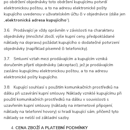
po obdržení objednávky toto obdržení kupujícímu potvrdí
elektronickou poštou, a to na adresu elektronické pošty
kupujícího uvedenou v uživatelském účtu či v objednávce (dále jen
„
elektronická adresa kupujícího
“).
3.6. Prodávající je vždy oprávněn v závislosti na charakteru
objednávky (množství zboží, výše kupní ceny, předpokládané
náklady na dopravu) požádat kupujícího o dodatečné potvrzení
objednávky (například písemně či telefonicky).
3.7. Smluvní vztah mezi prodávajícím a kupujícím vzniká
doručením přijetí objednávky (akceptací), jež je prodávajícím
zasláno kupujícímu elektronickou poštou, a to na adresu
elektronické pošty kupujícího.
3.8. Kupující souhlasí s použitím komunikačních prostředků na
dálku při uzavírání kupní smlouvy. Náklady vzniklé kupujícímu při
použití komunikačních prostředků na dálku v souvislosti s
uzavřením kupní smlouvy (náklady na internetové připojení,
náklady na telefonní hovory) si hradí kupující sám, přičemž tyto
náklady se neliší od základní sazby.
CENA ZBOŽÍ A PLATEBNÍ PODMÍNKY