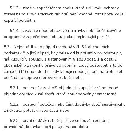
5.1.3. zboží v zapečetěném obalu, které z důvodu ochrany
zdraví nebo z hygienických důvodů není vhodné vrátit poté, co jej
kupující porušil, a
5.1.4. zvukové nebo obrazové nahrávky nebo počítačového
programu v zapečetěném obalu, pokud jej kupující porušil.
5.2. Nejedná-li se o případ uvedený v čl. 5.1 obchodních
podmínek či o jiný případ, kdy nelze od kupní smlouvy odstoupit,
má kupující v souladu s ustanovením § 1829 odst. 1 a odst. 2
občanského zákoníku právo od kupní smlouvy odstoupit, a to do
čtrnácti (14) dnů ode dne, kdy kupující nebo jím určená třetí osoba
odlišná od dopravce převezme zboží, nebo:
5.2.1. poslední kus zboží, objedná-li kupující v rámci jedné
objednávky více kusů zboží, které jsou dodávány samostatně,
5.2.2. poslední položku nebo část dodávky zboží sestávajícího
z několika položek nebo částí, nebo
5.2.3. první dodávku zboží, je-li ve smlouvě ujednána
pravidelná dodávka zboží po ujednanou dobu.