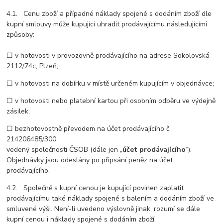
4.1. Cenu zboží a případné náklady spojené s dodáním zboží dle
kupní smlouvy může kupující uhradit prodávajícímu následujícími
způsoby:
☐ v hotovosti v provozovně prodávajícího na adrese Sokolovská
2112/74c, Plzeň;
☐ v hotovosti na dobírku v místě určeném kupujícím v objednávce;
☐ v hotovosti nebo platební kartou při osobním odběru ve výdejně
zásilek;
☐ bezhotovostně převodem na účet prodávajícího č
214206485/300,
vedený společnosti ČSOB (dále jen „
účet prodávajícího
“).
Objednávky jsou odeslány po připsání peněz na účet
prodávajícího.
4.2. Společně s kupní cenou je kupující povinen zaplatit
prodávajícímu také náklady spojené s balením a dodáním zboží ve
smluvené výši. Není-li uvedeno výslovně jinak, rozumí se dále
kupní cenou i náklady spojené s dodáním zboží.