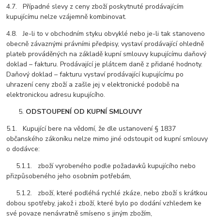
4.7. Případné slevy z ceny zboží poskytnuté prodávajícím
kupujícímu nelze vzájemně kombinovat.
4.8. Je-li to v obchodním styku obvyklé nebo je-li tak stanoveno
obecně závaznými právními předpisy, vystaví prodávající ohledně
plateb prováděných na základě kupní smlouvy kupujícímu daňový
doklad – fakturu. Prodávající je plátcem daně z přidané hodnoty.
Daňový doklad – fakturu vystaví prodávající kupujícímu po
uhrazení ceny zboží a zašle jej v elektronické podobě na
elektronickou adresu kupujícího.
ODSTOUPENÍ OD KUPNÍ SMLOUVY
5.1. Kupující bere na vědomí, že dle ustanovení § 1837
občanského zákoníku nelze mimo jiné odstoupit od kupní smlouvy
o dodávce:
5.1.1. zboží vyrobeného podle požadavků kupujícího nebo
přizpůsobeného jeho osobním potřebám,
5.1.2. zboží, které podléhá rychlé zkáze, nebo zboží s krátkou
dobou spotřeby, jakož i zboží, které bylo po dodání vzhledem ke
své povaze nenávratně smíseno s jiným zbožím,