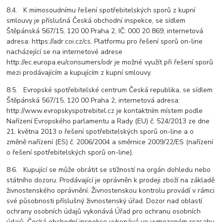
8.4. K mimosoudnímu řešení spotřebitelských sporů z kupní
smlouvy je příslušná Česká obchodní inspekce, se sídlem
Štěpánská 567/15, 120 00 Praha 2, IČ: 000 20 869, internetová
adresa: https://adr.coi.cz/cs. Platformu pro řešení sporů on-line
nacházející se na internetové adrese
http://ec.europa.eu/consumers/odr je možné využít při řešení sporů
mezi prodávajícím a kupujícím z kupní smlouvy.
8.5. Evropské spotřebitelské centrum Česká republika, se sídlem
Štěpánská 567/15, 120 00 Praha 2, internetová adresa:
http://www.evropskyspotrebitel.cz je kontaktním místem podle
Nařízení Evropského parlamentu a Rady (EU) č. 524/2013 ze dne
21. května 2013 o řešení spotřebitelských sporů on-line a o
změně nařízení (ES) č. 2006/2004 a směrnice 2009/22/ES (nařízení
o řešení spotřebitelských sporů on-line).
8.6. Kupující se může obrátit se stížností na orgán dohledu nebo
státního dozoru. Prodávající je oprávněn k prodeji zboží na základě
živnostenského oprávnění. Živnostenskou kontrolu provádí v rámci
své působnosti příslušný živnostenský úřad. Dozor nad oblastí
ochrany osobních údajů vykonává Úřad pro ochranu osobních
údajů. Česká obchodní inspekce vykonává ve vymezeném rozsahu