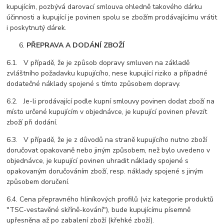
kupujícím, pozbývá darovací smlouva ohledně takového dárku
účinnosti a kupující je povinen spolu se zbožím prodávajícímu vrátit
i poskytnutý dárek.
PŘEPRAVA A DODÁNÍ ZBOŽÍ
6.1. V případě, že je způsob dopravy smluven na základě
zvláštního požadavku kupujícího, nese kupující riziko a případné
dodatečné náklady spojené s tímto způsobem dopravy.
6.2. Je-li prodávající podle kupní smlouvy povinen dodat zboží na
místo určené kupujícím v objednávce, je kupující povinen převzít
zboží při dodání.
6.3. V případě, že je z důvodů na straně kupujícího nutno zboží
doručovat opakovaně nebo jiným způsobem, než bylo uvedeno v
objednávce, je kupující povinen uhradit náklady spojené s
opakovaným doručováním zboží, resp. náklady spojené s jiným
způsobem doručení.
6.4. Cena přepravného hliníkových profilů (viz kategorie produktů
"TSC-vestavěné skříně-kování"), bude kupujícímu písemně
upřesněna až po zabalení zboží (křehké zboží).