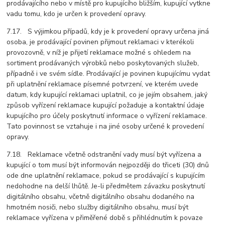
prodávajícího nebo v místě pro kupujícího bližším, kupující vytkne
vadu tomu, kdo je určen k provedení opravy.
7.17. S výjimkou případů, kdy je k provedení opravy určena jiná
osoba, je prodávající povinen přijmout reklamaci v kterékoli
provozovně, v níž je přijetí reklamace možné s ohledem na
sortiment prodávaných výrobků nebo poskytovaných služeb,
případně i ve svém sídle. Prodávající je povinen kupujícímu vydat
při uplatnění reklamace písemné potvrzení, ve kterém uvede
datum, kdy kupující reklamaci uplatnil, co je jejím obsahem, jaký
způsob vyřízení reklamace kupující požaduje a kontaktní údaje
kupujícího pro účely poskytnutí informace o vyřízení reklamace.
Tato povinnost se vztahuje i na jiné osoby určené k provedení
opravy.
7.18. Reklamace včetně odstranění vady musí být vyřízena a
kupující o tom musí být informován nejpozději do třiceti (30) dnů
ode dne uplatnění reklamace, pokud se prodávající s kupujícím
nedohodne na delší lhůtě. Je-li předmětem závazku poskytnutí
digitálního obsahu, včetně digitálního obsahu dodaného na
hmotném nosiči, nebo služby digitálního obsahu, musí být
reklamace vyřízena v přiměřené době s přihlédnutím k povaze