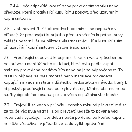
7.4.4. věc odpovídá jakostí nebo provedením vzorku nebo
předloze, které prodávající kupujícímu poskytl před uzavřením
kupní smlouvy.
7.5. Ustanovení čl. 7.4 obchodních podmínek se nepoužije v
případě, že prodávající kupujícího před uzavřením kupní smlouvy
zvlášť upozornil, že se některá vlastnost věci liší a kupující s tím
při uzavírání kupní smlouvy výslovně souhlasil.
7.6. Prodávající odpovídá kupujícímu také za vadu způsobenou
nesprávnou montáží nebo instalací, která byla podle kupní
smlouvy provedena prodávajícím nebo na jeho odpovědnost. To
platí i v případě, že byla montáž nebo instalace provedena
kupujícím a vada nastala v důsledku nedostatku v návodu, který k
ní poskytl prodávající nebo poskytovatel digitálního obsahu nebo
služby digitálního obsahu, jde-li o věc s digitálními vlastnostmi.
7.7. Projeví-li se vada v průběhu jednoho roku od převzetí, má se
za to, že věc byla vadná již při převzetí, ledaže to povaha věci
nebo vady vylučuje. Tato doba neběží po dobu, po kterou kupující
nemůže věc užívat, v případě, že vadu vytkl oprávněně.