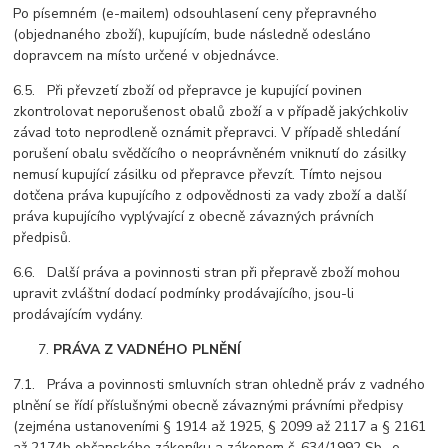
Po písemném (e-mailem) odsouhlasení ceny přepravného
(objednaného zboží), kupujícím, bude následně odesláno
dopravcem na místo určené v objednávce.
6.5. Při převzetí zboží od přepravce je kupující povinen
zkontrolovat neporušenost obalů zboží a v případě jakýchkoliv
závad toto neprodleně oznámit přepravci. V případě shledání
porušení obalu svědčícího o neoprávněném vniknutí do zásilky
nemusí kupující zásilku od přepravce převzít. Tímto nejsou
dotčena práva kupujícího z odpovědnosti za vady zboží a další
práva kupujícího vyplývající z obecně závazných právních
předpisů.
6.6. Další práva a povinnosti stran při přepravě zboží mohou
upravit zvláštní dodací podmínky prodávajícího, jsou-li
prodávajícím vydány.
PRÁVA Z VADNÉHO PLNĚNÍ
7.1. Práva a povinnosti smluvních stran ohledně práv z vadného
plnění se řídí příslušnými obecně závaznými právními předpisy
(zejména ustanoveními § 1914 až 1925, § 2099 až 2117 a § 2161
až 2174b občanského zákoníku a zákonem č. 634/1992 Sb., o