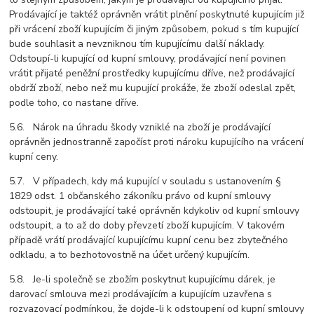
Prodávající je taktéž oprávněn vrátit plnění poskytnuté kupujícím již
při vrácení zboží kupujícím či jiným způsobem, pokud s tím kupující
bude souhlasit a nevzniknou tím kupujícímu další náklady.
Odstoupí-li kupující od kupní smlouvy, prodávající není povinen
vrátit přijaté peněžní prostředky kupujícímu dříve, než prodávající
obdrží zboží, nebo než mu kupující prokáže, že zboží odeslal zpět,
podle toho, co nastane dříve.
5.6. Nárok na úhradu škody vzniklé na zboží je prodávající
oprávněn jednostranně započíst proti nároku kupujícího na vrácení
kupní ceny.
5.7. V případech, kdy má kupující v souladu s ustanovením §
1829 odst. 1 občanského zákoníku právo od kupní smlouvy
odstoupit, je prodávající také oprávněn kdykoliv od kupní smlouvy
odstoupit, a to až do doby převzetí zboží kupujícím. V takovém
případě vrátí prodávající kupujícímu kupní cenu bez zbytečného
odkladu, a to bezhotovostně na účet určený kupujícím.
5.8. Je-li společně se zbožím poskytnut kupujícímu dárek, je
darovací smlouva mezi prodávajícím a kupujícím uzavřena s
rozvazovací podmínkou, že dojde-li k odstoupení od kupní smlouvy