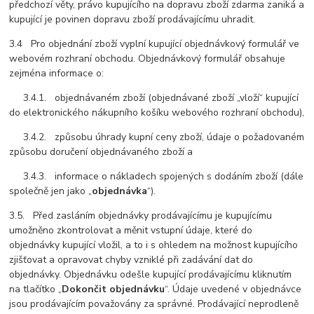
předchozí věty, právo kupujícího na dopravu zboží zdarma zaniká a
kupující je povinen dopravu zboží prodávajícímu uhradit.
3.4 Pro objednání zboží vyplní kupující objednávkový formulář ve
webovém rozhraní obchodu. Objednávkový formulář obsahuje
zejména informace o:
3.4.1. objednávaném zboží (objednávané zboží „vloží“ kupující
do elektronického nákupního košíku webového rozhraní obchodu),
3.4.2. způsobu úhrady kupní ceny zboží, údaje o požadovaném
způsobu doručení objednávaného zboží a
3.4.3. informace o nákladech spojených s dodáním zboží (dále
společně jen jako „
objednávka
“).
3.5. Před zasláním objednávky prodávajícímu je kupujícímu
umožněno zkontrolovat a měnit vstupní údaje, které do
objednávky kupující vložil, a to i s ohledem na možnost kupujícího
zjišťovat a opravovat chyby vzniklé při zadávání dat do
objednávky. Objednávku odešle kupující prodávajícímu kliknutím
na tlačítko „
Dokončit objednávku
“. Údaje uvedené v objednávce
jsou prodávajícím považovány za správné. Prodávající neprodleně