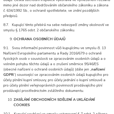
mimo jiné dozor nad dodržováním občanského zákoníku a zákona
č. 634/1992 Sb., o ochraně spotřebitele, ve znění pozdějších
předpisů.
8.7. Kupující tímto přebírá na sebe nebezpečí změny okolností ve
smyslu § 1765 odst. 2 občanského zákoníku.
OCHRANA OSOBNÍCH ÚDAJŮ
9.1. Svou informační povinnost vůči kupujícímu ve smyslu čl. 13
Nařízení Evropského parlamentu a Rady 2016/679 o ochraně
fyzických osob v souvislosti se zpracováním osobních údajů a o
volném pohybu těchto údajů a o zrušení směrnice 95/46/ES
(obecné nařízení o ochraně osobních údajů) (dále jen „
nařízení
GDPR
“) související se zpracováním osobních údajů kupujícího pro
účely plnění kupní smlouvy, pro účely jednání o kupní smlouvě a
pro účely plnění veřejnoprávních povinností prodávajícího plní
prodávající prostřednictvím zvláštního dokumentu.
ZASÍLÁNÍ OBCHODNÍCH SDĚLENÍ A UKLÁDÁNÍ
COOKIES
10.1. Kupující souhlasí ve smyslu ustanovení § 7 odst. 2 zákona