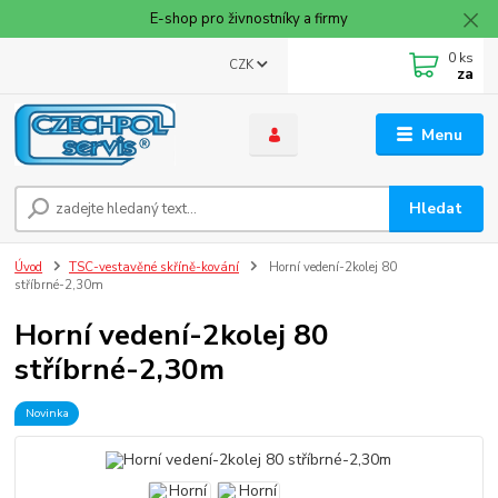
E-shop pro živnostníky a firmy
0
ks
CZK
za
Menu
Hledat
Úvod
TSC-vestavěné skříně-kování
Horní vedení-2kolej 80
stříbrné-2,30m
Horní vedení-2kolej 80
stříbrné-2,30m
Novinka