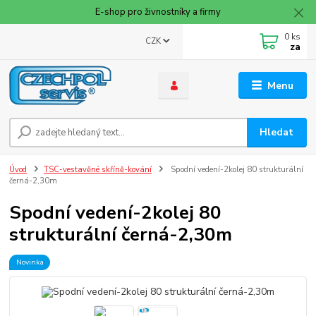
E-shop pro živnostníky a firmy
0
ks
CZK
za
Menu
Hledat
Úvod
TSC-vestavěné skříně-kování
Spodní vedení-2kolej 80 strukturální
černá-2,30m
Spodní vedení-2kolej 80
strukturální černá-2,30m
Novinka